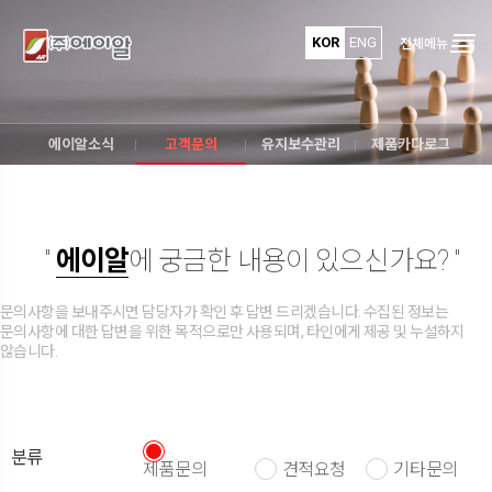
KOR
ENG
전체메뉴
에이알소식
고객문의
유지보수관리
제품카다로그
"
에이알
에 궁금한 내용이 있으신가요? "
문의사항을 보내주시면 담당자가 확인 후 답변 드리겠습니다. 수집된 정보는
문의사항에 대한 답변을 위한 목적으로만 사용되며, 타인에게 제공 및 누설하지
않습니다.
분류
제품문의
견적요청
기타문의