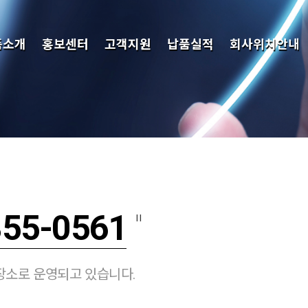
품소개
홍보센터
고객지원
납품실적
회사위치안내
855-0561
"
장소로 운영되고 있습니다.