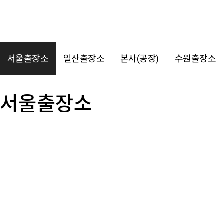
서울출장소
일산출장소
본사(공장)
수원출장소
서울출장소