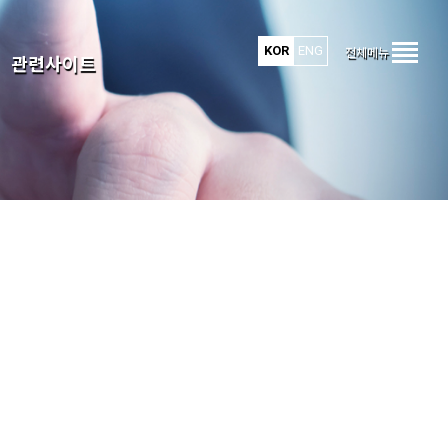
KOR
ENG
전체메뉴
관련사이트